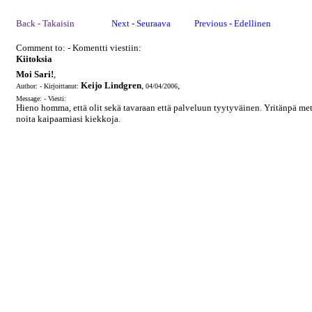
Back - Takaisin
Next - Seuraava
Previous - Edellinen
Comment to: - Komentti viestiin:
Kiitoksia
Moi Sari!
,
Keijo Lindgren
,
,
Author: - Kirjoittanut:
04/04/2006
Message: - Viesti:
Hieno homma, että olit sekä tavaraan että palveluun tyytyväinen. Yritänpä met
noita kaipaamiasi kiekkoja.