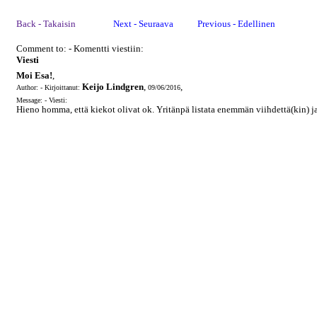
Back - Takaisin
Next - Seuraava
Previous - Edellinen
Comment to: - Komentti viestiin:
Viesti
Moi Esa!
,
Keijo Lindgren
,
,
Author: - Kirjoittanut:
09/06/2016
Message: - Viesti:
Hieno homma, että kiekot olivat ok. Yritänpä listata enemmän viihdettä(kin) ja