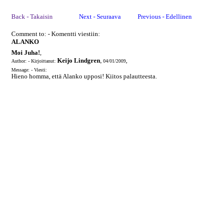
Back - Takaisin
Next - Seuraava
Previous - Edellinen
Comment to: - Komentti viestiin:
ALANKO
Moi Juha!
,
Keijo Lindgren
,
,
Author: - Kirjoittanut:
04/01/2009
Message: - Viesti:
Hieno homma, että Alanko upposi! Kiitos palautteesta.