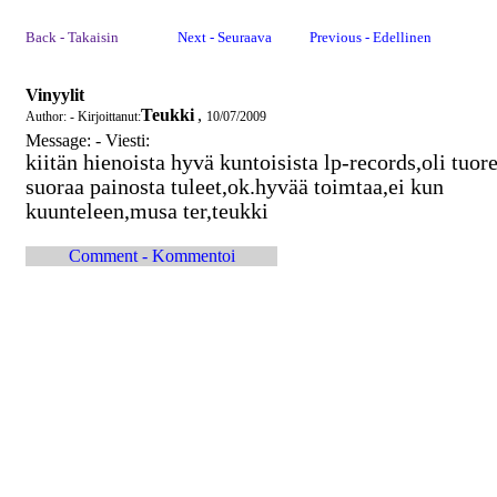
Back - Takaisin
Next - Seuraava
Previous - Edellinen
Vinyylit
Teukki
,
Author: - Kirjoittanut:
10/07/2009
Message: - Viesti:
kiitän hienoista hyvä kuntoisista lp-records,oli tuor
suoraa painosta tuleet,ok.hyvää toimtaa,ei kun
kuunteleen,musa ter,teukki
Comment - Kommentoi