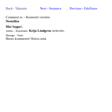
Back - Takaisin
Next - Seuraava
Previous - Edellinen
Comment to: - Komentti viestiin:
Nostalkia
Moi Seppo!
,
Keijo Lindgren
,
,
Author: - Kirjoittanut:
06/08/2005
Message: - Viesti:
Hieno kommentti! Kiitos siitä.