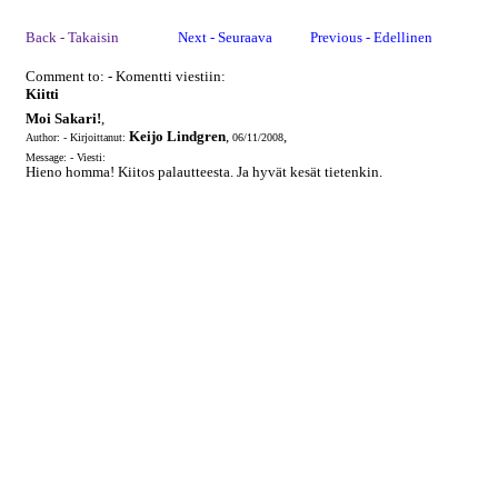
Back - Takaisin
Next - Seuraava
Previous - Edellinen
Comment to: - Komentti viestiin:
Kiitti
Moi Sakari!
,
Keijo Lindgren
,
,
Author: - Kirjoittanut:
06/11/2008
Message: - Viesti:
Hieno homma! Kiitos palautteesta. Ja hyvät kesät tietenkin.