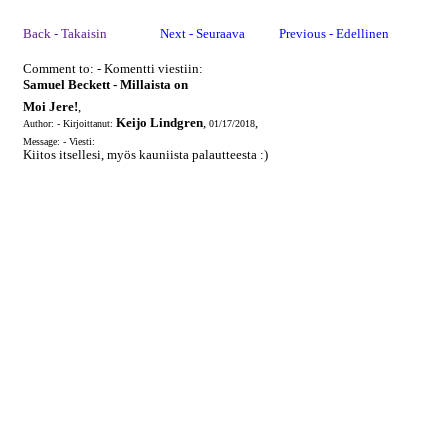
Back - Takaisin
Next - Seuraava
Previous - Edellinen
Comment to: - Komentti viestiin:
Samuel Beckett - Millaista on
Moi Jere!
,
Keijo Lindgren
,
,
Author: - Kirjoittanut:
01/17/2018
Message: - Viesti:
Kiitos itsellesi, myös kauniista palautteesta :)