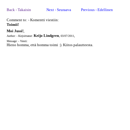
Back - Takaisin
Next - Seuraava
Previous - Edellinen
Comment to: - Komentti viestiin:
Toimii!
Moi Jussi!
,
Keijo Lindgren
,
,
Author: - Kirjoittanut:
03/07/2011
Message: - Viesti:
Hieno homma, että homma toimi :). Kiitos palautteesta.