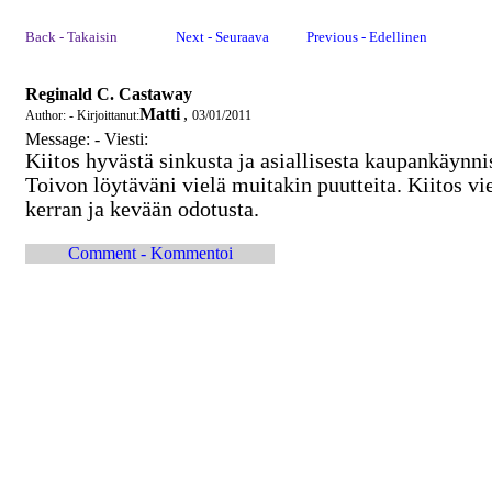
Back - Takaisin
Next - Seuraava
Previous - Edellinen
Reginald C. Castaway
Matti
,
Author: - Kirjoittanut:
03/01/2011
Message: - Viesti:
Kiitos hyvästä sinkusta ja asiallisesta kaupankäynni
Toivon löytäväni vielä muitakin puutteita. Kiitos vi
kerran ja kevään odotusta.
Comment - Kommentoi