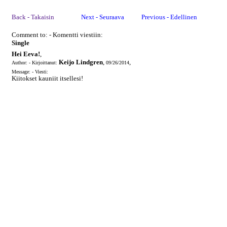
Back - Takaisin
Next - Seuraava
Previous - Edellinen
Comment to: - Komentti viestiin:
Single
Hei Eeva!
,
Keijo Lindgren
,
,
Author: - Kirjoittanut:
09/26/2014
Message: - Viesti:
Kiitokset kauniit itsellesi!