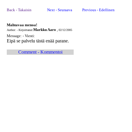
Back - Takaisin
Next - Seuraava
Previous - Edellinen
Mahtavaa menoa!
Markku Aaro
,
Author: - Kirjoittanut:
02/12/2005
Message: - Viesti:
Eipä se palvelu tästä enää parane.
Comment - Kommentoi