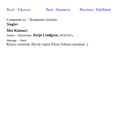
Back - Takaisin
Next - Seuraava
Previous - Edellinen
Comment to: - Komentti viestiin:
Singlet
Moi Kimmo!
,
Keijo Lindgren
,
,
Author: - Kirjoittanut:
04/29/2011
Message: - Viesti:
Kiitos viestistä. Hyvät vaput Elton Johnin seurassa :)