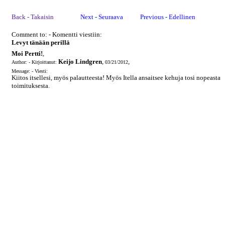
Back - Takaisin
Next - Seuraava
Previous - Edellinen
Comment to: - Komentti viestiin:
Levyt tänään perillä
Moi Pertti!
,
Keijo Lindgren
,
,
Author: - Kirjoittanut:
03/21/2012
Message: - Viesti:
Kiitos itsellesi, myös palautteesta! Myös Itella ansaitsee kehuja tosi nopeasta
toimituksesta.