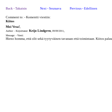
Back - Takaisin
Next - Seuraava
Previous - Edellinen
Comment to: - Komentti viestiin:
Kiitos
Moi Vesa!
,
Keijo Lindgren
,
,
Author: - Kirjoittanut:
09/09/2011
Message: - Viesti:
Hieno homma, että olit sekä tyytyväinen tavaraan että toimintaan. Kiitos palau