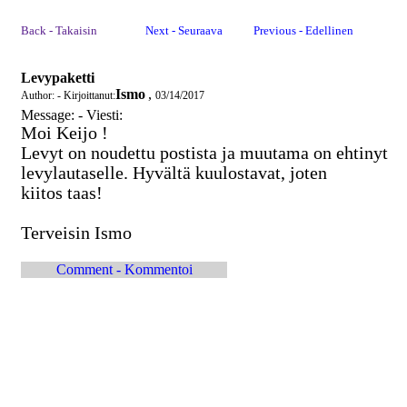
Back - Takaisin
Next - Seuraava
Previous - Edellinen
Levypaketti
Ismo
,
Author: - Kirjoittanut:
03/14/2017
Message: - Viesti:
Moi Keijo !
Levyt on noudettu postista ja muutama on ehtinyt
levylautaselle. Hyvältä kuulostavat, joten
kiitos taas!
Terveisin Ismo
Comment - Kommentoi