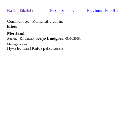
Back - Takaisin
Next - Seuraava
Previous - Edellinen
Comment to: - Komentti viestiin:
kiitos
Moi Jani!
,
Keijo Lindgren
,
,
Author: - Kirjoittanut:
05/04/2006
Message: - Viesti:
Hyvä homma! Kiitos palautteesta.