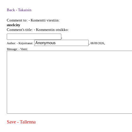
Back - Takaisin
Comment to: - Komentti viestiin:
steelcity
Comment's title: - Kommentin otsikko:
,
,
,
Author: - Kirjoittanut:
08/09/2026
Message: - Viesti:
Save - Tallenna