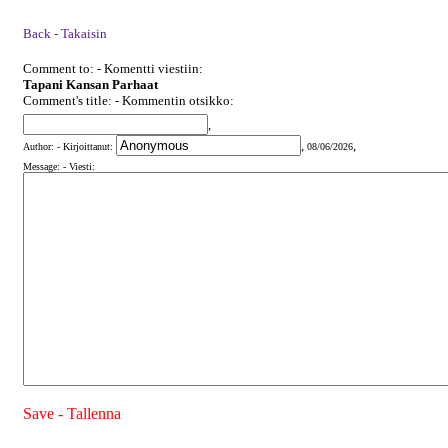
Back - Takaisin
Comment to: - Komentti viestiin:
Tapani Kansan Parhaat
Comment's title: - Kommentin otsikko:
,
,
,
Author: - Kirjoittanut:
08/06/2026
Message: - Viesti:
Save - Tallenna