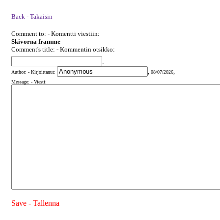
Back - Takaisin
Comment to: - Komentti viestiin:
Skivorna framme
Comment's title: - Kommentin otsikko:
,
,
,
Author: - Kirjoittanut:
08/07/2026
Message: - Viesti:
Save - Tallenna