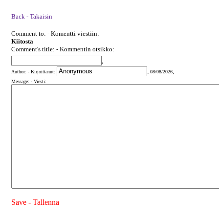
Back - Takaisin
Comment to: - Komentti viestiin:
Kiitosta
Comment's title: - Kommentin otsikko:
,
,
,
Author: - Kirjoittanut:
08/08/2026
Message: - Viesti:
Save - Tallenna