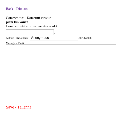
Back - Takaisin
Comment to: - Komentti viestiin:
pieni kukkanen
Comment's title: - Kommentin otsikko:
,
,
,
Author: - Kirjoittanut:
08/06/2026
Message: - Viesti:
Save - Tallenna