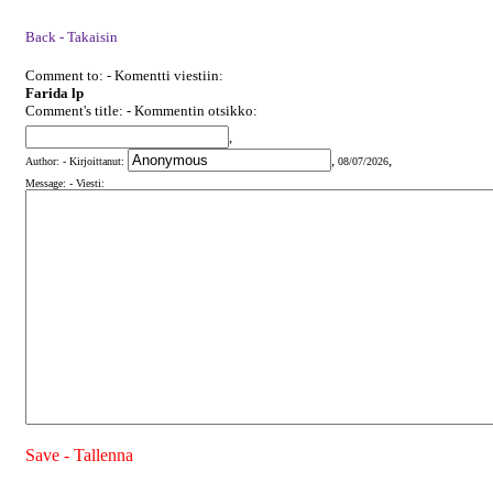
Back - Takaisin
Comment to: - Komentti viestiin:
Farida lp
Comment's title: - Kommentin otsikko:
,
,
,
Author: - Kirjoittanut:
08/07/2026
Message: - Viesti:
Save - Tallenna