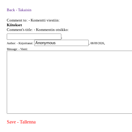
Back - Takaisin
Comment to: - Komentti viestiin:
Kiitokset
Comment's title: - Kommentin otsikko:
,
,
,
Author: - Kirjoittanut:
08/09/2026
Message: - Viesti:
Save - Tallenna