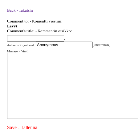
Back - Takaisin
Comment to: - Komentti viestiin:
Levyt
Comment's title: - Kommentin otsikko:
,
,
,
Author: - Kirjoittanut:
08/07/2026
Message: - Viesti:
Save - Tallenna