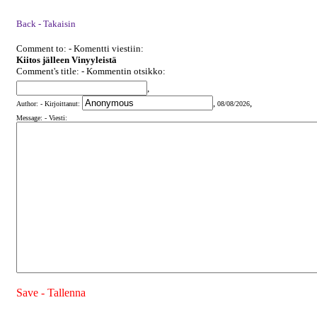
Back - Takaisin
Comment to: - Komentti viestiin:
Kiitos jälleen Vinyyleistä
Comment's title: - Kommentin otsikko:
,
,
,
Author: - Kirjoittanut:
08/08/2026
Message: - Viesti:
Save - Tallenna